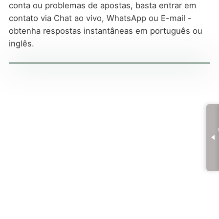
conta ou problemas de apostas, basta entrar em
contato via Chat ao vivo, WhatsApp ou E-mail -
obtenha respostas instantâneas em português ou
inglês.